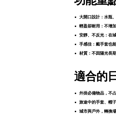
大開口設計
：水瓶
輕盈卻耐用
：不增
安靜、不反光
：在
手感佳
：戴手套也
材質：
不因陽光長
適合的
外掛必備物品，不
旅途中的手套、帽
城市與戶外，轉換