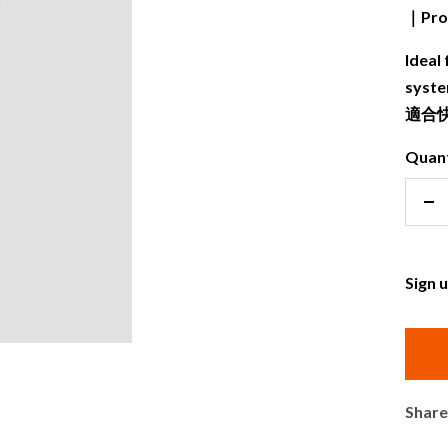
｜Prod
Ideal
syste
適合快
Quant
De
qu
Sign 
Share