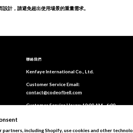
件掛載而設計，請避免超出使用場景的重量需求。
聯絡我們
Kenfaye International Co., Ltd.
Customer Service Email:
contact@codeofbell.com
Customer Service Hours: 10:00 AM - 6:00
PM (Monday to Friday, excluding weekends
onsent
and public holidays)
 partners, including Shopify, use cookies and other technolo