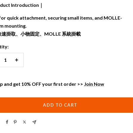
uct Introduction｜
 for quick attachment, securing small items, and MOLLE-
m mounting.
速掛取、小物固定、MOLLE 系統掛載
ity:
crease
Increase
antity
quantity
up and get 10% OFF your first order >>
Join Now
ADD TO CART