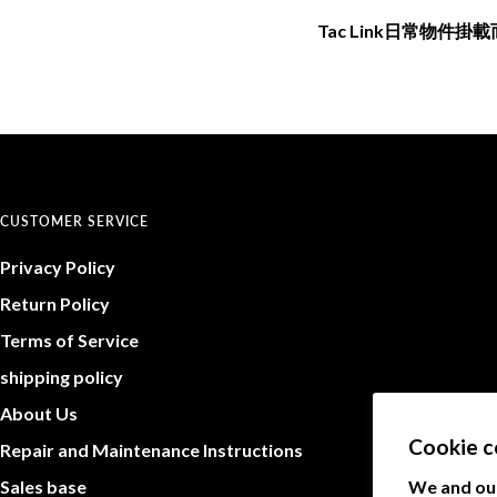
Tac Link日常物
CUSTOMER SERVICE
Privacy Policy
Return Policy
Terms of Service
shipping policy
About Us
Cookie c
Repair and Maintenance Instructions
We and our
Sales base