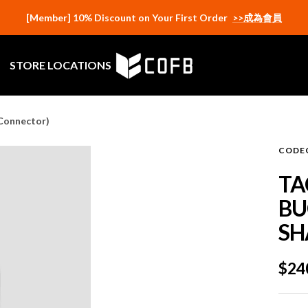
[Member] 10% Discount on Your First Order
>>成為會員
CODE
STORE LOCATIONS
OF
BELL
ASIA
 Connector)
CODE
TA
BU
SH
Sal
$24
pric