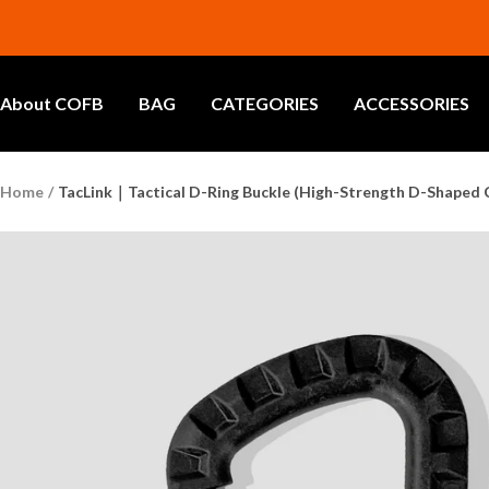
Skip
to
content
About COFB
BAG
CATEGORIES
ACCESSORIES
Home
TacLink｜Tactical D-Ring Buckle (High-Strength D-Shaped