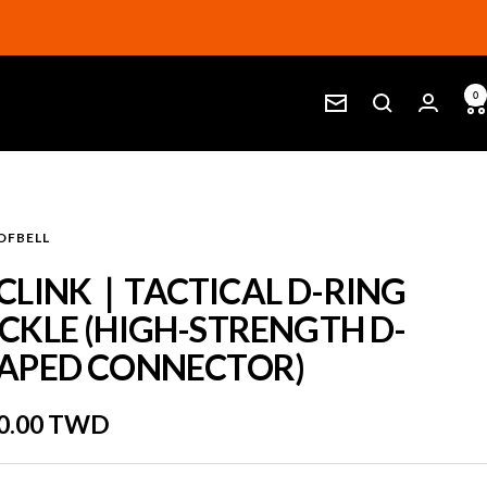
0
Newsletter
OFBELL
CLINK｜TACTICAL D-RING
CKLE (HIGH-STRENGTH D-
APED CONNECTOR)
e
0.00 TWD
e